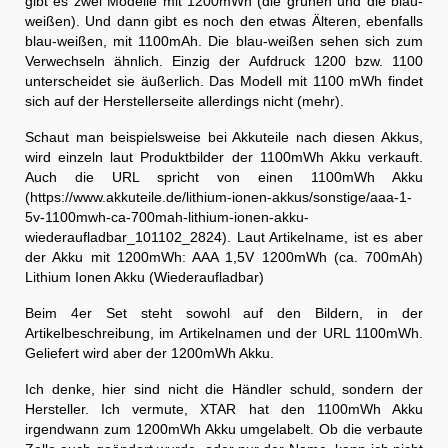
gibt es zwei Modelle mit 1200mWh (die grünen und die blau-
weißen). Und dann gibt es noch den etwas Älteren, ebenfalls
blau-weißen, mit 1100mAh. Die blau-weißen sehen sich zum
Verwechseln ähnlich. Einzig der Aufdruck 1200 bzw. 1100
unterscheidet sie äußerlich. Das Modell mit 1100 mWh findet
sich auf der Herstellerseite allerdings nicht (mehr).
Schaut man beispielsweise bei Akkuteile nach diesen Akkus,
wird einzeln laut Produktbilder der 1100mWh Akku verkauft.
Auch die URL spricht von einen 1100mWh Akku
(https://www.akkuteile.de/lithium-ionen-akkus/sonstige/aaa-1-
5v-1100mwh-ca-700mah-lithium-ionen-akku-
wiederaufladbar_101102_2824). Laut Artikelname, ist es aber
der Akku mit 1200mWh: AAA 1,5V 1200mWh (ca. 700mAh)
Lithium Ionen Akku (Wiederaufladbar)
Beim 4er Set steht sowohl auf den Bildern, in der
Artikelbeschreibung, im Artikelnamen und der URL 1100mWh.
Geliefert wird aber der 1200mWh Akku.
Ich denke, hier sind nicht die Händler schuld, sondern der
Hersteller. Ich vermute, XTAR hat den 1100mWh Akku
irgendwann zum 1200mWh Akku umgelabelt. Ob die verbaute